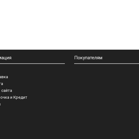
мация
Покупателям
авка
та
 сайта
очка и Кредит
и