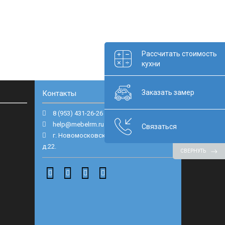
Рассчитать стоимость
кухни
Заказать замер
Контакты
8 (953) 431-26-26
help@mebelrm.ru
Связаться
г. Новомосковск, ул. Маяковского,
д.22.
СВЕРНУТЬ