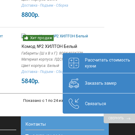
Доставка - Подъем - Сборка
8800р.
Хит продаж
Комод №2 ХИЛТОН Белый
Габариты (Ш x В x Г): 800Х403Х778
Материал корпуса: ЛДСП
Рассчитать стоимость
Цвет корпуса: Белый
кухни
Доставка - Подъем - Сборка
5840р.
Заказать замер
Показано с 1 по 24 из 86 (всего 4 страниц)
Связаться
СВЕРНУТЬ
Контакты