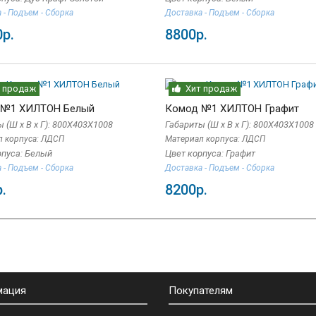
 - Подъем - Сборка
Доставка - Подъем - Сборка
р.
8800р.
 продаж
Хит продаж
 №1 ХИЛТОН Белый
Комод №1 ХИЛТОН Графит
 (Ш x В x Г): 800Х403Х1008
Габариты (Ш x В x Г): 800Х403Х1008
л корпуса: ЛДСП
Материал корпуса: ЛДСП
рпуса: Белый
Цвет корпуса: Графит
 - Подъем - Сборка
Доставка - Подъем - Сборка
.
8200р.
мация
Покупателям