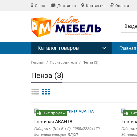
О нас
Доставка
Контакты
Оплата
Везд
Каталог товаров
Главная
Главная
Производитель
Пенза (З)
Пенза (З)
Хит продаж
Хит
Гостиная АВАНТА
Гостин
Габариты (Ш x В x Г): 2980х2220х470
Габариты
Материал корпуса: ЛДСП
Материа