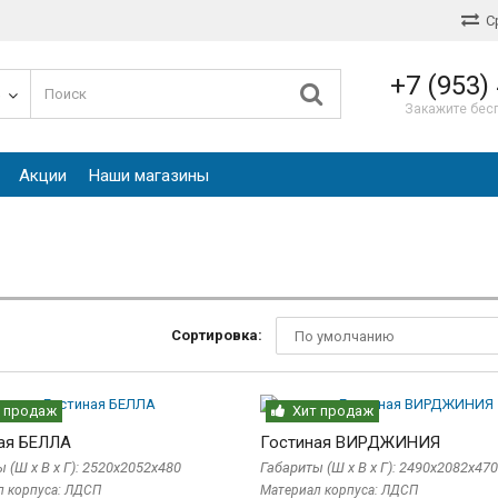
С
+7 (953)
е
Закажите бес
Акции
Наши магазины
Сортировка:
 продаж
Хит продаж
ая БЕЛЛА
Гостиная ВИРДЖИНИЯ
 (Ш x В x Г): 2520х2052х480
Габариты (Ш x В x Г): 2490х2082х470
л корпуса: ЛДСП
Материал корпуса: ЛДСП