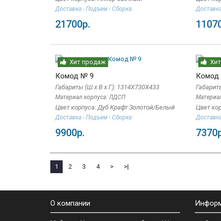
Доставка - Подъем - Сборка
Доставка
21700р.
11070
Хит продаж
Хит
Комод № 9
Комод
Габариты (Ш x В x Г): 1314Х730Х433
Габариты
Материал корпуса: ЛДСП
Материа
Цвет корпуса: Дуб Крафт Золотой/Белый
Цвет ко
Доставка - Подъем - Сборка
Доставка
9900р.
7370р
1
2
3
4
>
>|
О компании
Инфор