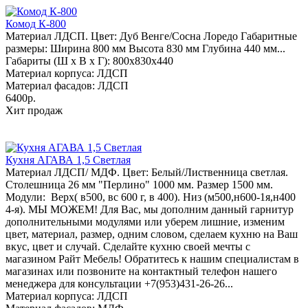
Комод К-800
Материал ЛДСП. Цвет: Дуб Венге/Сосна Лоредо Габаритные
размеры: Ширина 800 мм Высота 830 мм Глубина 440 мм...
Габариты (Ш x В x Г): 800х830х440
Материал корпуса: ЛДСП
Материал фасадов: ЛДСП
6400р.
Хит продаж
Кухня АГАВА 1,5 Светлая
Материал ЛДСП/ МДФ. Цвет: Белый/Лиственница светлая.
Столешница 26 мм "Перлино" 1000 мм. Размер 1500 мм.
Модули: Верх( в500, вс 600 г, в 400). Низ (м500,н600-1я,н400
4-я). МЫ МОЖЕМ! Для Вас, мы дополним данный гарнитур
дополнительными модулями или уберем лишние, изменим
цвет, материал, размер, одним словом, сделаем кухню на Ваш
вкус, цвет и случай. Сделайте кухню своей мечты с
магазином Райт Мебель! Обратитесь к нашим специалистам в
магазинах или позвоните на контактный телефон нашего
менеджера для консультации +7(953)431-26-26...
Материал корпуса: ЛДСП