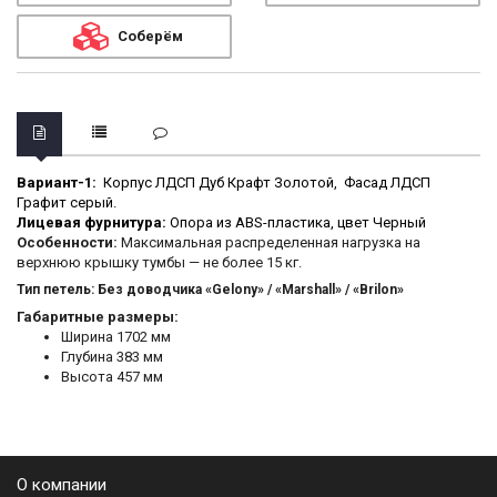
Соберём
Вариант-1:
Корпус ЛДСП Дуб Крафт Золотой, Фасад ЛДСП
Графит серый.
Лицевая фурнитура:
Опора из ABS-пластика, цвет Черный
Особенности:
Максимальная распределенная нагрузка на
верхнюю крышку тумбы — не более 15 кг.
Тип петель: Без доводчика «Gelony» / «Marshall» / «Brilon»
Габаритные размеры:
Ширина
 1702
мм
Глубина
 383
мм
Высота
 457
мм
О компании