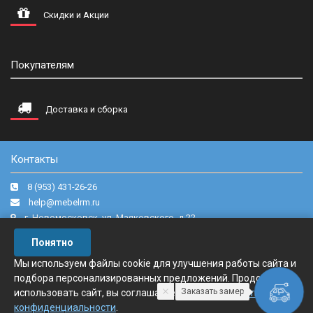
Скидки и Акции
Покупателям
Доставка и сборка
Контакты
8 (953) 431-26-26
help@mebelrm.ru
г. Новомосковск, ул. Маяковского, д.22.
Понятно
Мы используем файлы cookie для улучшения работы сайта и
подбора персонализированных предложений. Продолжая
Райт мебель © 2016-2024
Заказать замер
использовать сайт, вы соглашаетесь с нашей
политикой
конфиденциальности
.