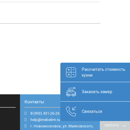
Рассчитать стоимость
кухни
Заказать замер
Контакты
Связаться
8 (953) 431-26-26
help@mebelrm.ru
г. Новомосковск, ул. Маяковского,
СВЕРНУТЬ