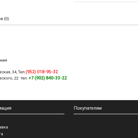
 (0)
ения
(952) 018-95-32
ская, 34, Тел.
+7 (902) 840-33-22
вского, 22 тел.
мация
Покупателям
авка
та