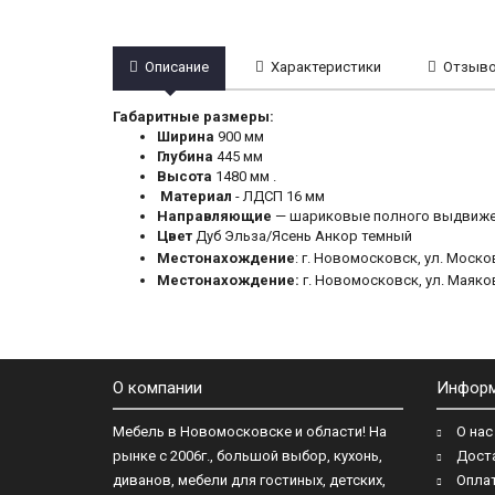
Описание
Характеристики
Отзывов
Габаритные размеры:
Ширина
900 мм
Глубина
445 мм
Высота
1480 мм .
Материал
- ЛДСП 16 мм
Направляющие
— шариковые полного выдвиж
Цвет
Дуб Эльза/Ясень Анкор темный
Местонахождение
: г. Новомосковск, ул. Москов
Местонахождение:
г. Новомосковск, ул. Маяко
О компании
Инфор
Мебель в Новомосковске и области! На
О нас
рынке с 2006г., большой выбор, кухонь,
Дост
диванов, мебели для гостиных, детских,
Опла