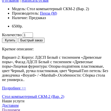
0 отзывов
|
Написать отзыв
Модель:
Стол компьютерный СКМ-2 (Вар. 2)
Производитель:
Пенза (М)
Наличие:
Предзаказ
6500р.
Количество
Купить
Быстрый заказ
Краткое описание:
Вариант-2: Корпус ЛДСП Белый с тиснением «Древесные
поры», Фасад ЛДСП Белый с тиснением «Древесные
поры»Лицевая фурнитура: Опоры-подпятник пластиковые,
цвет Черный, ручка пластиковая, цвет ЧерныйТип петель: Без
доводчика «Boyard» / «Marshall».Особенности: Сборка стола
не универса..
Подробнее >>
Стол компьютерный СКМ-2 (Вар. 2)
Наши услуги
Доставим
Поднимем