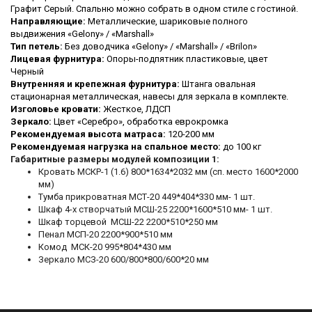
Графит Серый. Спальню можно собрать в одном стиле с гостиной.
Направляющие:
Металлические, шариковые полного
выдвижения «Gelony» / «Marshall»
Тип петель:
Без доводчика «Gelony» / «Marshall» / «Brilon»
Лицевая фурнитура:
Опоры-подпятник пластиковые, цвет
Черный
Внутренняя и крепежная фурнитура:
Штанга овальная
стационарная металлическая, навесы для зеркала в комплекте.
Изголовье кровати:
Жесткое, ЛДСП
Зеркало:
Цвет «Серебро», обработка еврокромка
Рекомендуемая высота матраса:
120-200 мм
Рекомендуемая нагрузка на спальное место:
до 100 кг
Габаритные размеры модулей композиции 1:
Кровать МСКР-1 (1.6) 800*1634*2032 мм (сп. место 1600*2000
мм)
Тумба прикроватная МСТ-20 449*404*330 мм- 1 шт.
Шкаф 4-х створчатый МСШ-25 2200*1600*510 мм- 1 шт.
Шкаф торцевой МСШ-22 2200*510*250 мм
Пенал МСП-20 2200*900*510 мм
Комод МСК-20 995*804*430 мм
Зеркало МСЗ-20 600/800*800/600*20 мм