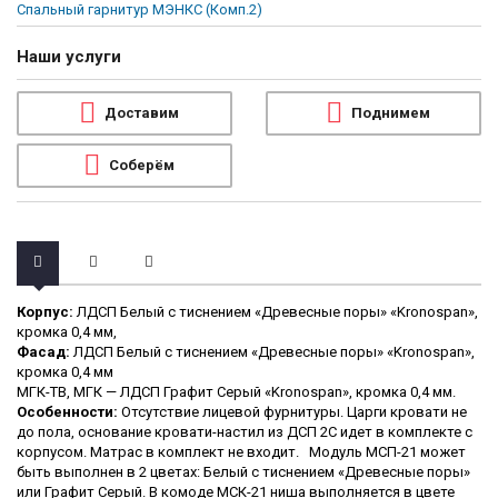
Спальный гарнитур МЭНКС (Комп.2)
Наши услуги
Доставим
Поднимем
Соберём
Корпус:
ЛДСП Белый с тиснением «Древесные поры» «Kronospan»,
кромка 0,4 мм,
Фасад:
ЛДСП Белый с тиснением «Древесные поры» «Kronospan»,
кромка 0,4 мм
МГК-ТВ, МГК — ЛДСП Графит Серый «Kronospan», кромка 0,4 мм.
Особенности:
Отсутствие лицевой фурнитуры. Царги кровати не
до пола, основание кровати-настил из ДСП 2С идет в комплекте с
корпусом. Матрас в комплект не входит. Модуль МСП-21 может
быть выполнен в 2 цветах: Белый с тиснением «Древесные поры»
или Графит Серый. В комоде МСК-21 ниша выполняется в цвете