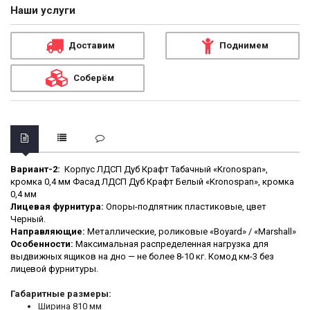
Наши услуги
Доставим
Поднимем
Соберём
Вариант-2:
Корпус ЛДСП Дуб Крафт Табачный «Kronospan»,
кромка 0,4 мм Фасад ЛДСП Дуб Крафт Белый «Kronospan», кромка
0,4 мм
Лицевая фурнитура:
Опоры-подпятник пластиковые, цвет
Черный.
Направляющие:
Металлические, роликовые «Boyard» / «Marshall»
Особенности:
Максимальная распределенная нагрузка для
выдвижных ящиков на дно — не более 8-10 кг. Комод км-3 без
лицевой фурнитуры.
Габаритные размеры:
Ширина
 810
мм