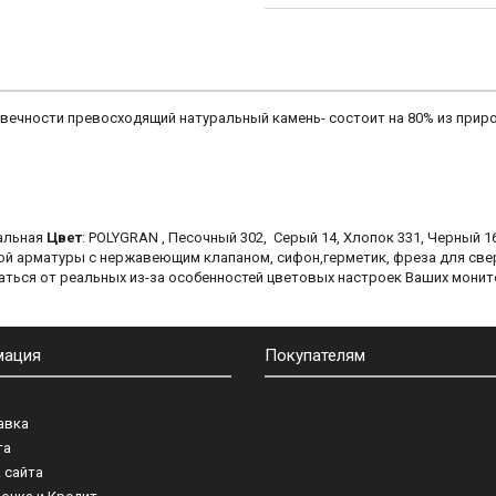
овечности превосходящий натуральный камень- состоит на 80% из прир
вальная
Цвет
: POLYGRAN
, Песочный 302, Серый 14, Хлопок 331, Черный 1
ной арматуры с нержавеющим клапаном, сифон,герметик, фреза для све
аться от реальных из-за особенностей цветовых настроек Ваших монит
мация
Покупателям
авка
та
 сайта