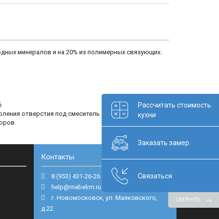
одных минералов и на 20% из полимерных связующих.
6
Рассчитать стоимость
рления отверстия под смеситель
кухни
оров.
Заказать замер
Контакты
Связаться
8 (953) 431-26-26
help@mebelrm.ru
г. Новомосковск, ул. Маяковского,
СВЕРНУТЬ
д.22.