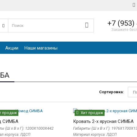
+7 (953)
е
Закажите бес
Акции
Наши магазины
БА
Сортировка:
т продаж
Хит продаж
д СИМБА
Кровать 2-х ярусная СИМБА
ты (Ш x В x Г): 1200Х1000Х442
Габариты (Ш x В x Г): 1976Х1700Х1
ал корпуса: ЛДСП
Материал корпуса: ЛДСП