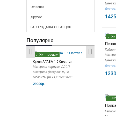
Цвет к
Офисная
Доставк
1425
Другое
РАСПРОДАЖА ОБРАЗЦОВ
Хи
Популярно
Пенал
Габарит
Хит продаж
Хит прод
Матери
Цвет к
Кухня АГАВА 1,5 Светлая
Кухня ГЛЕТЧЕР
Доставк
Материал корпуса: ЛДСП
Габариты (Ш x В
2400х2140х60
Материал фасадов: МДФ
1330
Материал корп
Габариты (Ш х Г): 1500х600
Материал фаса
29000р.
«Soft-touch»
57900р.
Хи
Полка
Габари