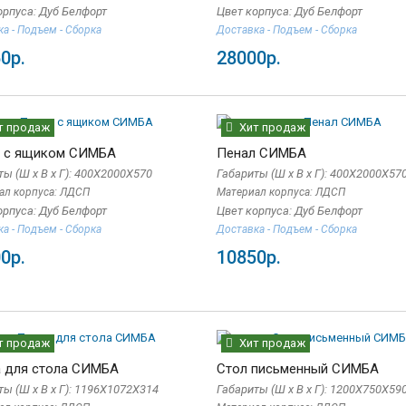
орпуса: Дуб Белфорт
Цвет корпуса: Дуб Белфорт
а - Подъем - Сборка
Доставка - Подъем - Сборка
0р.
28000р.
т продаж
Хит продаж
 с ящиком СИМБА
Пенал СИМБА
ы (Ш x В x Г): 400Х2000Х570
Габариты (Ш x В x Г): 400Х2000Х57
аж
Хит продаж
Хит пр
ал корпуса: ЛДСП
Материал корпуса: ЛДСП
орпуса: Дуб Белфорт
Цвет корпуса: Дуб Белфорт
-02
Шкаф-купе ЛОРД Венге
Матрац О
-20%
а - Подъем - Сборка
Доставка - Подъем - Сборка
 x Г):
Габариты (Ш x В x Г):
5900р.
7370
0
1700х2200х500
0р.
10850р.
уса: ЛДСП
Материал корпуса: ЛДСП
дов: МДФ, Пленка ПВХ
Материал фасадов: ЛДСП/Зеркало
26500р.
т продаж
Хит продаж
 для стола СИМБА
Стол письменный СИМБА
ты (Ш x В x Г): 1196Х1072Х314
Габариты (Ш x В x Г): 1200Х750Х59