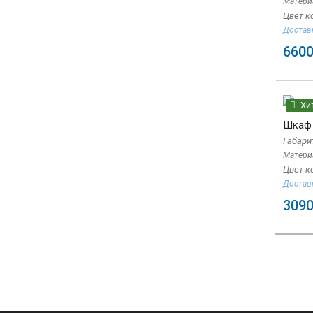
Матери
Цвет к
Доставк
6600
Хи
Шкаф 
Габари
Матери
Цвет к
Доставк
3090