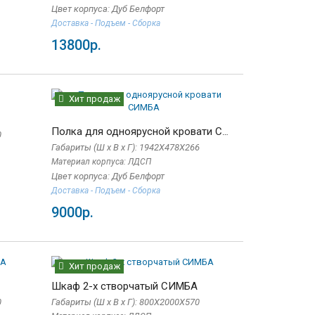
Цвет корпуса: Дуб Белфорт
Доставка - Подъем - Сборка
13800р.
Хит продаж
Полка для одноярусной кровати СИМБА
0
Габариты (Ш x В x Г): 1942Х478Х266
одаж
Хит продаж
Материал корпуса: ЛДСП
ПТИМА
Комод К-800
Цвет корпуса: Дуб Белфорт
Габариты (Ш x В x Г): 800х830х440
р.
Доставка - Подъем - Сборка
Материал корпуса: ЛДСП
9000р.
Материал фасадов: ЛДСП
6400р.
Хит продаж
Шкаф 2-х створчатый СИМБА
0
Габариты (Ш x В x Г): 800Х2000Х570