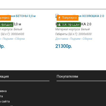
улярно
Популярно
БЕТОНЫ 3,0 м
Кухня ХОЗЯЮШКА 2.0
 продаж
Хит продаж
 корпуса: Белый
Материал корпуса: Белый
 (Ш х Г): 3000х600
Габариты (Ш х Г): 2000х600
 - Подъем - Сборка
Доставка - Подъем - Сборка
р.
21300р.
мация
Покупателям
авка
та
а сайта