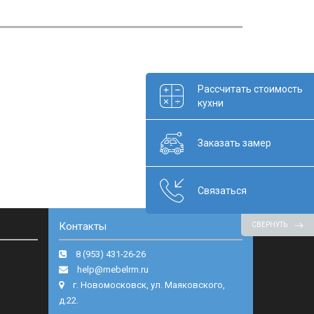
Рассчитать стоимость
кухни
Заказать замер
Связаться
Контакты
СВЕРНУТЬ
8 (953) 431-26-26
help@mebelrm.ru
г. Новомосковск, ул. Маяковского,
д.22.