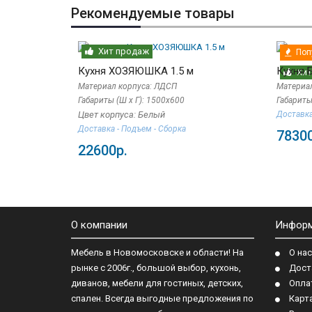
Рекомендуемые товары
Хит продаж
Поп
Кухня ХОЗЯЮШКА 1.5 м
Кухня 
Хит
Материал корпуса: ЛДСП
Материал
Габариты (Ш х Г): 1500х600
Габариты
Цвет корпуса: Белый
Доставка
Доставка - Подъем - Сборка
78300
22600р.
О компании
Инфор
Мебель в Новомосковске и области! На
О нас
рынке с 2006г., большой выбор, кухонь,
Дост
диванов, мебели для гостиных, детских,
Опла
спален. Всегда выгодные предложения по
Карт