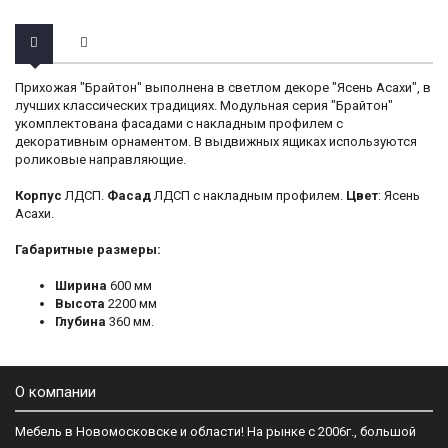
Прихожая "Брайтон" выполнена в светлом декоре "Ясень Асахи", в
лучших классических традициях. Модульная серия "Брайтон"
укомплектована фасадами с накладным профилем с
декоративным орнаментом. В выдвижных ящиках используются
роликовые направляющие.
Корпус
ЛДСП.
Фасад
ЛДСП с накладным профилем.
Цвет
: Ясень
Асахи.
Габаритные размеры:
Ширина
600 мм
Высота
2200 мм
Глубина
360 мм.
О компании
Мебель в Новомосковске и области! На рынке с 2006г., большой